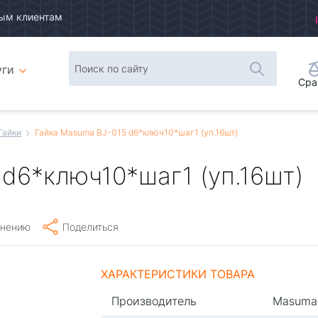
ым клиентам
уги
Сра
Гайки
Гайка Masuma BJ-015 d6*ключ10*шаг1 (уп.16шт)
d6*ключ10*шаг1 (уп.16шт)
внению
Поделиться
ХАРАКТЕРИСТИКИ ТОВАРА
Производитель
Masuma