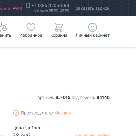
+7 (3852)205-596
Заказать звонок
Ivanor
WB
Сегодня 08:00-20:00
внить
Избранное
Корзина
Личный кабинет
BJ-015
84140
Артикул:
Код поиска:
Производитель:
Masuma
Цена за 1 шт.
28 руб.
Нашли дешевле?