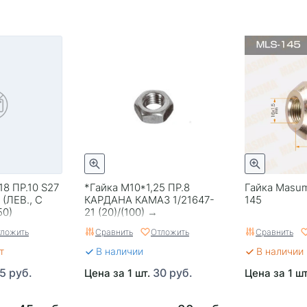
18 ПР.10 S27
*Гайка М10*1,25 ПР.8
Гайка Masu
(ЛЕВ., С
КАРДАНА КАМАЗ 1/21647-
145
50)
21 (20)/(100) →
ложить
Сравнить
Отложить
Сравнить
т
В наличии
В наличии 
5 руб.
30 руб.
Цена за 1 шт.
Цена за 1 ш