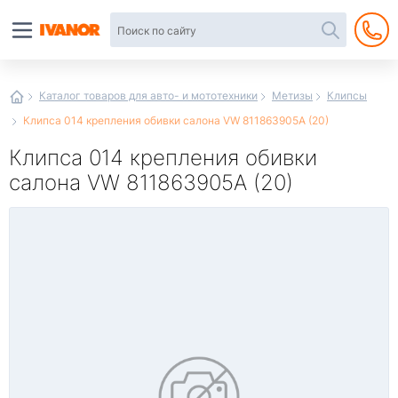
Автотовары
в
интернет-
магазине
Иванор
Каталог товаров для авто- и мототехники
Метизы
Клипсы
Клипса 014 крепления обивки салона VW 811863905A (20)
Клипса 014 крепления обивки
салона VW 811863905A (20)