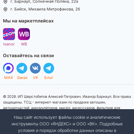
г. Барнаул, Солнечная Поляна, 22а
г. Бийск, Михаила Митрофанова, 2б
Мы на маркетплейсах
Ivanor
WB
Оставайтесь на связи
MAX
Заказ
VK
Блог
© 2026. ИП Шерстобитов Алексей Петрович. Иванор Барнаул. Все права
защищены. ТСЦ - интернет-магазин по продаже автошин,
автозапчастей, аккумуляторов, масел, аксессуаров, фильтров для
автомобилей. Данный интернет-сайт носит исключительно
Наш сайт использует файлы cookie и аналитические
информационный характер. Представленная информация о товарах, их
инструменты ООО «ЯНДЕКС» и ООО «ВК». Подробные
стоимости, характеристик, фото, наличия на складе ни при каких
условия и порядок обработки данных описаны в
условиях не является публичной офертой, определяемой положениями