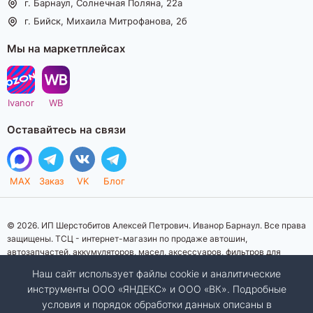
г. Барнаул, Солнечная Поляна, 22а
г. Бийск, Михаила Митрофанова, 2б
Мы на маркетплейсах
Ivanor
WB
Оставайтесь на связи
MAX
Заказ
VK
Блог
© 2026. ИП Шерстобитов Алексей Петрович. Иванор Барнаул. Все права
защищены. ТСЦ - интернет-магазин по продаже автошин,
автозапчастей, аккумуляторов, масел, аксессуаров, фильтров для
автомобилей. Данный интернет-сайт носит исключительно
Наш сайт использует файлы cookie и аналитические
информационный характер. Представленная информация о товарах, их
инструменты ООО «ЯНДЕКС» и ООО «ВК». Подробные
стоимости, характеристик, фото, наличия на складе ни при каких
условия и порядок обработки данных описаны в
условиях не является публичной офертой, определяемой положениями