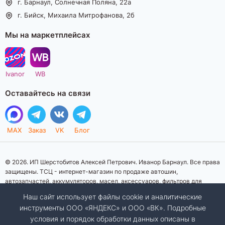
г. Барнаул, Солнечная Поляна, 22а
г. Бийск, Михаила Митрофанова, 2б
Мы на маркетплейсах
Ivanor
WB
Оставайтесь на связи
MAX
Заказ
VK
Блог
© 2026. ИП Шерстобитов Алексей Петрович. Иванор Барнаул. Все права
защищены. ТСЦ - интернет-магазин по продаже автошин,
автозапчастей, аккумуляторов, масел, аксессуаров, фильтров для
автомобилей. Данный интернет-сайт носит исключительно
Наш сайт использует файлы cookie и аналитические
информационный характер. Представленная информация о товарах, их
инструменты ООО «ЯНДЕКС» и ООО «ВК». Подробные
стоимости, характеристик, фото, наличия на складе ни при каких
условия и порядок обработки данных описаны в
условиях не является публичной офертой, определяемой положениями