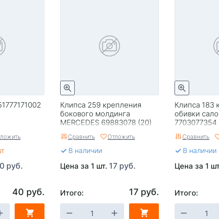
51777171002
Клипса 259 крепления
Клипса 183 
бокового молдинга
обивки сал
MERCEDES 69883078 (20)
7703077354 
ложить
Сравнить
Отложить
Сравнить
шт
В наличии
В наличии
0 руб.
17 руб.
Цена за 1 шт.
Цена за 1 ш
40 руб.
17 руб.
Итого:
Итого: