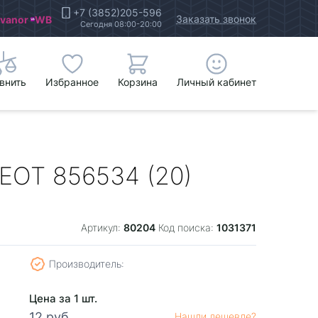
+7 (3852)205-596
Заказать звонок
Ivanor
WB
Сегодня 08:00-20:00
внить
Избранное
Корзина
Личный кабинет
EOT 856534 (20)
80204
1031371
Артикул:
Код поиска:
Производитель:
Цена за 1 шт.
12 руб.
Нашли дешевле?