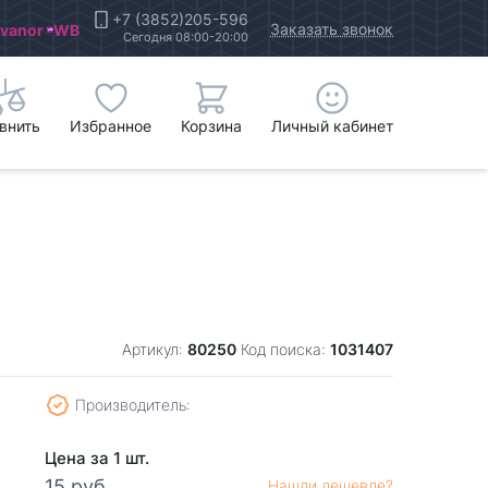
+7 (3852)205-596
Заказать звонок
Ivanor
WB
Сегодня 08:00-20:00
внить
Избранное
Корзина
Личный кабинет
80250
1031407
Артикул:
Код поиска:
Производитель:
Цена за 1 шт.
15 руб.
Нашли дешевле?