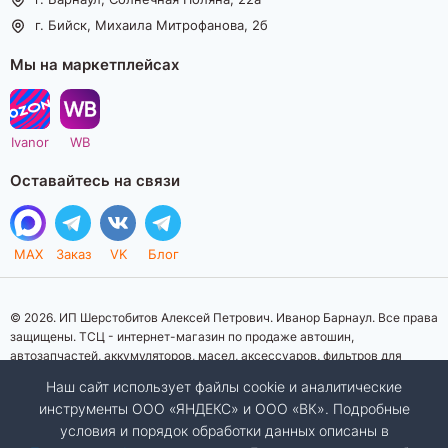
г. Бийск, Михаила Митрофанова, 2б
Мы на маркетплейсах
Ivanor
WB
Оставайтесь на связи
MAX
Заказ
VK
Блог
© 2026. ИП Шерстобитов Алексей Петрович. Иванор Барнаул. Все права
защищены. ТСЦ - интернет-магазин по продаже автошин,
автозапчастей, аккумуляторов, масел, аксессуаров, фильтров для
автомобилей. Данный интернет-сайт носит исключительно
Наш сайт использует файлы cookie и аналитические
информационный характер. Представленная информация о товарах, их
инструменты ООО «ЯНДЕКС» и ООО «ВК». Подробные
стоимости, характеристик, фото, наличия на складе ни при каких
условия и порядок обработки данных описаны в
условиях не является публичной офертой, определяемой положениями