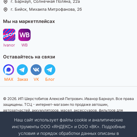
г. Барнаул, Солнечная Поляна, 22а
г. Бийск, Михаила Митрофанова, 2б
Мы на маркетплейсах
Ivanor
WB
Оставайтесь на связи
MAX
Заказ
VK
Блог
© 2026. ИП Шерстобитов Алексей Петрович. Иванор Барнаул. Все права
защищены. ТСЦ - интернет-магазин по продаже автошин,
автозапчастей, аккумуляторов, масел, аксессуаров, фильтров для
автомобилей. Данный интернет-сайт носит исключительно
Наш сайт использует файлы cookie и аналитические
информационный характер. Представленная информация о товарах, их
инструменты ООО «ЯНДЕКС» и ООО «ВК». Подробные
стоимости, характеристик, фото, наличия на складе ни при каких
условия и порядок обработки данных описаны в
условиях не является публичной офертой, определяемой положениями