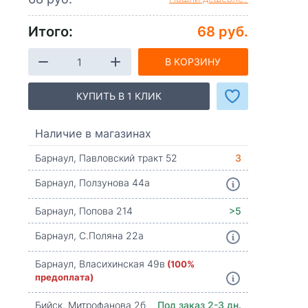
Итого:
68 руб.
В КОРЗИНУ
КУПИТЬ В 1 КЛИК
Наличие в магазинах
Барнаул, Павловский тракт 52
3
Барнаул, Ползунова 44а
Барнаул, Попова 214
>5
Барнаул, С.Поляна 22а
Барнаул, Власихинская 49в
(100%
предоплата)
Бийск, Митрофанова 2б
Под заказ 2-3 дн.