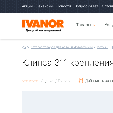
Акции
Вакансии
Новости
Вопрос-ответ
Оптов
Авто
каталог
Авто
интернет
Товары
Усл
магазин
Иванор
Каталог товаров для авто- и мототехники
Метизы
Клипса 311 креплени
Добавить к сра
☆
★
☆
★
☆
★
☆
★
☆
★
Оценка:
/ Голосов: