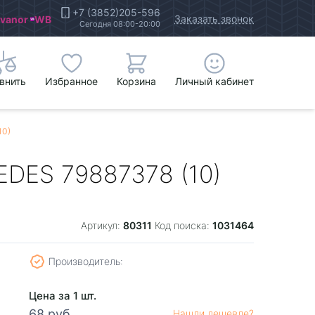
+7 (3852)205-596
Заказать звонок
Ivanor
WB
Сегодня 08:00-20:00
внить
Избранное
Корзина
Личный кабинет
10)
EDES 79887378 (10)
80311
1031464
Артикул:
Код поиска:
Производитель:
Цена за 1 шт.
68 руб.
Нашли дешевле?