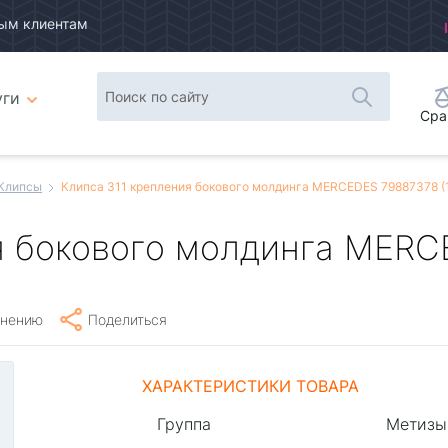
ым клиентам
уги
Сра
Клипсы
Клипса 311 крепления бокового молдинга MERCEDES 79887378 (
я бокового молдинга MERC
внению
Поделиться
ХАРАКТЕРИСТИКИ ТОВАРА
Группа
Метизы