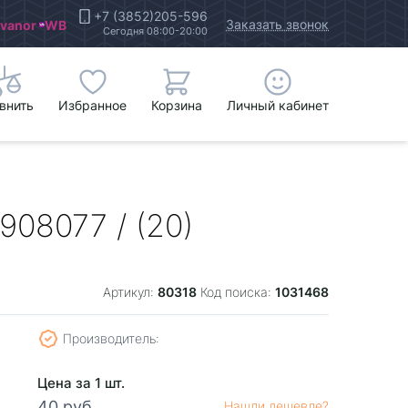
+7 (3852)205-596
Заказать звонок
Ivanor
WB
Сегодня 08:00-20:00
внить
Избранное
Корзина
Личный кабинет
08077 / (20)
80318
1031468
Артикул:
Код поиска:
Производитель:
Цена за 1 шт.
40 руб.
Нашли дешевле?