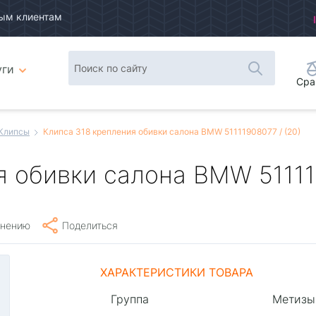
ым клиентам
уги
Сра
Клипсы
Клипса 318 крепления обивки салона BMW 51111908077 / (20)
 обивки салона BMW 511119
внению
Поделиться
ХАРАКТЕРИСТИКИ ТОВАРА
Группа
Метизы