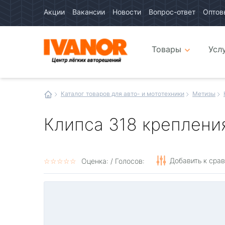
Акции
Вакансии
Новости
Вопрос-ответ
Оптов
Авто
каталог
Авто
интернет
Товары
Усл
магазин
Иванор
Каталог товаров для авто- и мототехники
Метизы
Клипса 318 крепления
Добавить к сра
☆
★
☆
★
☆
★
☆
★
☆
★
Оценка:
/ Голосов: