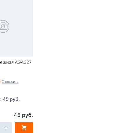
пежная AGA327
Отложить
45 руб.
т.
45 руб.