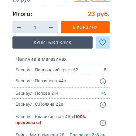
Итого:
23 руб.
В КОРЗИНУ
КУПИТЬ В 1 КЛИК
Наличие в магазинах
Барнаул, Павловский тракт 52
5
Барнаул, Ползунова 44а
Барнаул, Попова 214
>5
Барнаул, С.Поляна 22а
Барнаул, Власихинская 49в
(100%
предоплата)
Бийск, Митрофанова 2б
Под заказ 2-3 дн.