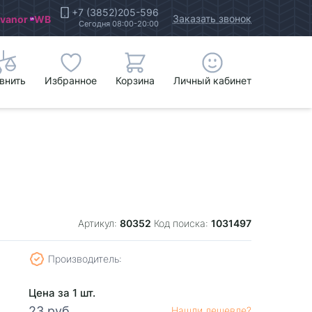
+7 (3852)205-596
Заказать звонок
Ivanor
WB
Сегодня 08:00-20:00
внить
Избранное
Корзина
Личный кабинет
80352
1031497
Артикул:
Код поиска:
Производитель:
Цена за 1 шт.
23 руб.
Нашли дешевле?