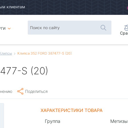
ым клиентам
уги
Сра
Клипсы
Клипса 352 FORD 387477-S (20)
477-S (20)
внению
Поделиться
ХАРАКТЕРИСТИКИ ТОВАРА
Группа
Метизы