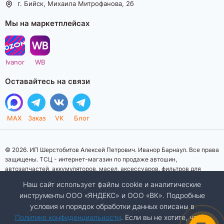
г. Бийск, Михаила Митрофанова, 2б
Мы на маркетплейсах
Ivanor
WB
Оставайтесь на связи
MAX
Заказ
VK
Блог
© 2026. ИП Шерстобитов Алексей Петрович. Иванор Барнаул. Все права
защищены. ТСЦ - интернет-магазин по продаже автошин,
автозапчастей, аккумуляторов, масел, аксессуаров, фильтров для
автомобилей. Данный интернет-сайт носит исключительно
Наш сайт использует файлы cookie и аналитические
информационный характер. Представленная информация о товарах, их
инструменты ООО «ЯНДЕКС» и ООО «ВК». Подробные
стоимости, характеристик, фото, наличия на складе ни при каких
условия и порядок обработки данных описаны в
условиях не является публичной офертой, определяемой положениями
Статьи 437 (2) Гражданского кодекса Российской Федерации.
Политике конфиденциальности
. Если вы не хотите, чтобы