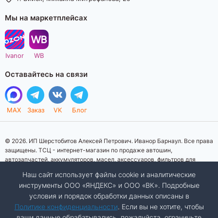
Мы на маркетплейсах
Ivanor
WB
Оставайтесь на связи
MAX
Заказ
VK
Блог
© 2026. ИП Шерстобитов Алексей Петрович. Иванор Барнаул. Все права
защищены. ТСЦ - интернет-магазин по продаже автошин,
автозапчастей, аккумуляторов, масел, аксессуаров, фильтров для
автомобилей. Данный интернет-сайт носит исключительно
Наш сайт использует файлы cookie и аналитические
информационный характер. Представленная информация о товарах, их
инструменты ООО «ЯНДЕКС» и ООО «ВК». Подробные
стоимости, характеристик, фото, наличия на складе ни при каких
условия и порядок обработки данных описаны в
условиях не является публичной офертой, определяемой положениями
Статьи 437 (2) Гражданского кодекса Российской Федерации.
Политике конфиденциальности
. Если вы не хотите, чтобы
Изображения товаров на фотографиях, представленных на сайте, могут
ваши данные обрабатывались, пожалуйста, ограничьте