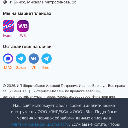
г. Бийск, Михаила Митрофанова, 2б
Мы на маркетплейсах
Ivanor
WB
Оставайтесь на связи
MAX
Заказ
VK
Блог
© 2026. ИП Шерстобитов Алексей Петрович. Иванор Барнаул. Все права
защищены. ТСЦ - интернет-магазин по продаже автошин,
автозапчастей, аккумуляторов, масел, аксессуаров, фильтров для
автомобилей. Данный интернет-сайт носит исключительно
Наш сайт использует файлы cookie и аналитические
информационный характер. Представленная информация о товарах, их
инструменты ООО «ЯНДЕКС» и ООО «ВК». Подробные
стоимости, характеристик, фото, наличия на складе ни при каких
условия и порядок обработки данных описаны в
условиях не является публичной офертой, определяемой положениями
Статьи 437 (2) Гражданского кодекса Российской Федерации.
Политике конфиденциальности
. Если вы не хотите, чтобы