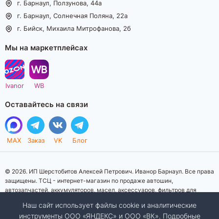
г. Барнаул, Ползунова, 44а
г. Барнаул, Солнечная Поляна, 22а
г. Бийск, Михаила Митрофанова, 2б
Мы на маркетплейсах
Ivanor
WB
Оставайтесь на связи
MAX
Заказ
VK
Блог
© 2026. ИП Шерстобитов Алексей Петрович. Иванор Барнаул. Все права
защищены. ТСЦ - интернет-магазин по продаже автошин,
автозапчастей, аккумуляторов, масел, аксессуаров, фильтров для
автомобилей. Данный интернет-сайт носит исключительно
Наш сайт использует файлы cookie и аналитические
информационный характер. Представленная информация о товарах, их
инструменты ООО «ЯНДЕКС» и ООО «ВК». Подробные
стоимости, характеристик, фото, наличия на складе ни при каких