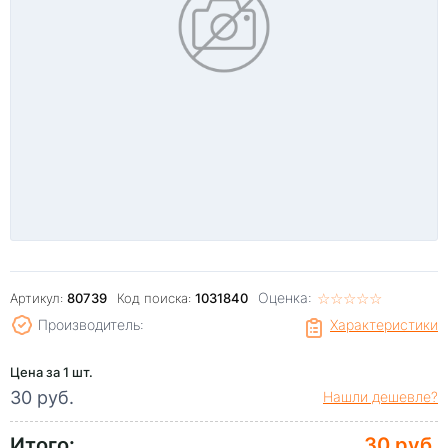
Оценка:
☆
★
☆
★
☆
★
☆
★
☆
★
Артикул:
80739
Код поиска:
1031840
Производитель:
Характеристики
Цена за 1 шт.
30 руб.
Нашли дешевле?
Итого:
30 руб.