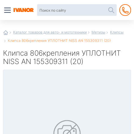
Автотовары
в
интернет-
магазине
Иванор
Каталог товаров для авто- и мототехники
Метизы
Клипсы
Клипса 806крепления УПЛОТНИТ NISS AN 155309311 (20)
Клипса 806крепления УПЛОТНИТ
NISS AN 155309311 (20)