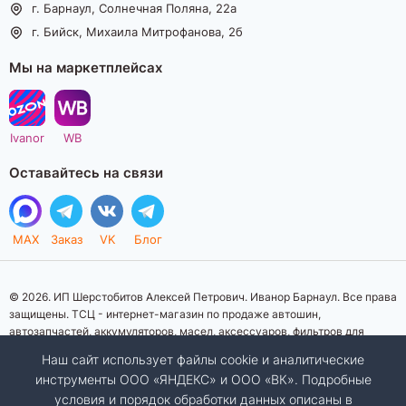
г. Барнаул, Солнечная Поляна, 22а
г. Бийск, Михаила Митрофанова, 2б
Мы на маркетплейсах
Ivanor
WB
Оставайтесь на связи
MAX
Заказ
VK
Блог
© 2026. ИП Шерстобитов Алексей Петрович. Иванор Барнаул. Все права
защищены. ТСЦ - интернет-магазин по продаже автошин,
автозапчастей, аккумуляторов, масел, аксессуаров, фильтров для
автомобилей. Данный интернет-сайт носит исключительно
Наш сайт использует файлы cookie и аналитические
информационный характер. Представленная информация о товарах, их
инструменты ООО «ЯНДЕКС» и ООО «ВК». Подробные
стоимости, характеристик, фото, наличия на складе ни при каких
условия и порядок обработки данных описаны в
условиях не является публичной офертой, определяемой положениями