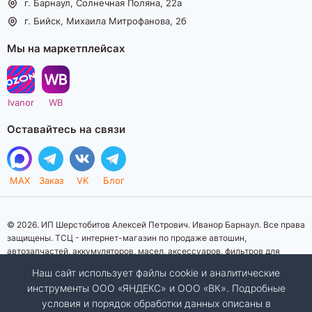
г. Барнаул, Солнечная Поляна, 22а
г. Бийск, Михаила Митрофанова, 2б
Мы на маркетплейсах
Ivanor
WB
Оставайтесь на связи
MAX
Заказ
VK
Блог
© 2026. ИП Шерстобитов Алексей Петрович. Иванор Барнаул. Все права
защищены. ТСЦ - интернет-магазин по продаже автошин,
автозапчастей, аккумуляторов, масел, аксессуаров, фильтров для
автомобилей. Данный интернет-сайт носит исключительно
Наш сайт использует файлы cookie и аналитические
информационный характер. Представленная информация о товарах, их
инструменты ООО «ЯНДЕКС» и ООО «ВК». Подробные
стоимости, характеристик, фото, наличия на складе ни при каких
условия и порядок обработки данных описаны в
условиях не является публичной офертой, определяемой положениями