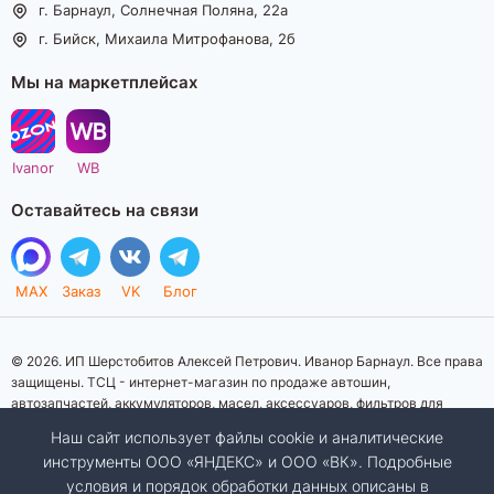
г. Барнаул, Солнечная Поляна, 22а
г. Бийск, Михаила Митрофанова, 2б
Мы на маркетплейсах
Ivanor
WB
Оставайтесь на связи
MAX
Заказ
VK
Блог
© 2026. ИП Шерстобитов Алексей Петрович. Иванор Барнаул. Все права
защищены. ТСЦ - интернет-магазин по продаже автошин,
автозапчастей, аккумуляторов, масел, аксессуаров, фильтров для
автомобилей. Данный интернет-сайт носит исключительно
Наш сайт использует файлы cookie и аналитические
информационный характер. Представленная информация о товарах, их
инструменты ООО «ЯНДЕКС» и ООО «ВК». Подробные
стоимости, характеристик, фото, наличия на складе ни при каких
условия и порядок обработки данных описаны в
условиях не является публичной офертой, определяемой положениями