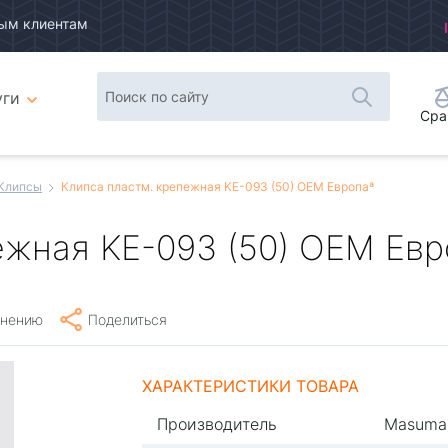
ым клиентам
уги
Сра
Клипсы
Клипса пластм. крепежная KE-093 (50) OEM Европаª
ежная KE-093 (50) OEM Евр
внению
Поделиться
ХАРАКТЕРИСТИКИ ТОВАРА
Производитель
Masuma