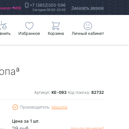
+7 (3852)205-596
Заказать звонок
Ivanor
WB
Сегодня 08:00-20:00
внить
Избранное
Корзина
Личный кабинет
опаª
KE-093
82732
Артикул:
Код поиска:
Производитель:
Masuma
Цена за 1 шт.
29 руб.
Нашли дешевле?