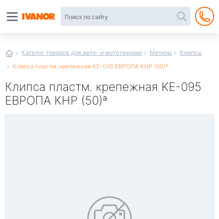
Автотовары
в
интернет-
магазине
Иванор
Каталог товаров для авто- и мототехники
Метизы
Клипсы
Клипса пластм. крепежная KE-095 ЕВРОПА КНР (50)ª
Клипса пластм. крепежная KE-095
ЕВРОПА КНР (50)ª