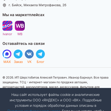
г. Бийск, Михаила Митрофанова, 2б
Мы на маркетплейсах
Ivanor
WB
Оставайтесь на связи
MAX
Заказ
VK
Блог
© 2026. ИП Шерстобитов Алексей Петрович. Иванор Барнаул. Все права
защищены. ТСЦ - интернет-магазин по продаже автошин,
автозапчастей, аккумуляторов, масел, аксессуаров, фильтров для
автомобилей. Данный интернет-сайт носит исключительно
Наш сайт использует файлы cookie и аналитические
информационный характер. Представленная информация о товарах, их
инструменты ООО «ЯНДЕКС» и ООО «ВК». Подробные
стоимости, характеристик, фото, наличия на складе ни при каких
условия и порядок обработки данных описаны в
условиях не является публичной офертой, определяемой положениями
Статьи 437 (2) Гражданского кодекса Российской Федерации.
Политике конфиденциальности
. Если вы не хотите, чтобы