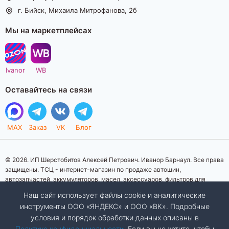
г. Бийск, Михаила Митрофанова, 2б
Мы на маркетплейсах
Ivanor
WB
Оставайтесь на связи
MAX
Заказ
VK
Блог
© 2026. ИП Шерстобитов Алексей Петрович. Иванор Барнаул. Все права
защищены. ТСЦ - интернет-магазин по продаже автошин,
автозапчастей, аккумуляторов, масел, аксессуаров, фильтров для
автомобилей. Данный интернет-сайт носит исключительно
Наш сайт использует файлы cookie и аналитические
информационный характер. Представленная информация о товарах, их
инструменты ООО «ЯНДЕКС» и ООО «ВК». Подробные
стоимости, характеристик, фото, наличия на складе ни при каких
условия и порядок обработки данных описаны в
условиях не является публичной офертой, определяемой положениями
Статьи 437 (2) Гражданского кодекса Российской Федерации.
Политике конфиденциальности
. Если вы не хотите, чтобы