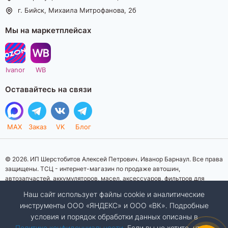
г. Бийск, Михаила Митрофанова, 2б
Мы на маркетплейсах
Ivanor
WB
Оставайтесь на связи
MAX
Заказ
VK
Блог
© 2026. ИП Шерстобитов Алексей Петрович. Иванор Барнаул. Все права
защищены. ТСЦ - интернет-магазин по продаже автошин,
автозапчастей, аккумуляторов, масел, аксессуаров, фильтров для
автомобилей. Данный интернет-сайт носит исключительно
Наш сайт использует файлы cookie и аналитические
информационный характер. Представленная информация о товарах, их
инструменты ООО «ЯНДЕКС» и ООО «ВК». Подробные
стоимости, характеристик, фото, наличия на складе ни при каких
условия и порядок обработки данных описаны в
условиях не является публичной офертой, определяемой положениями
Статьи 437 (2) Гражданского кодекса Российской Федерации.
Политике конфиденциальности
. Если вы не хотите, чтобы