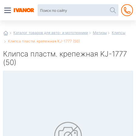
Автотовары
в
интернет-
магазине
Иванор
Каталог товаров для авто- и мототехники
Метизы
Клипсы
Клипса пластм. крепежная KJ-1777 (50)
Клипса пластм. крепежная KJ-1777
(50)