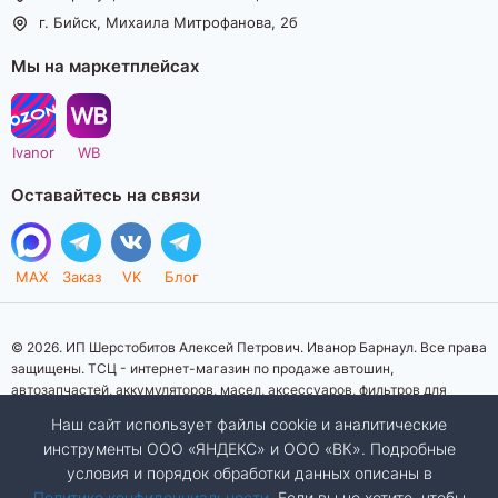
г. Бийск, Михаила Митрофанова, 2б
Мы на маркетплейсах
Ivanor
WB
Оставайтесь на связи
MAX
Заказ
VK
Блог
© 2026. ИП Шерстобитов Алексей Петрович. Иванор Барнаул. Все права
защищены. ТСЦ - интернет-магазин по продаже автошин,
автозапчастей, аккумуляторов, масел, аксессуаров, фильтров для
автомобилей. Данный интернет-сайт носит исключительно
Наш сайт использует файлы cookie и аналитические
информационный характер. Представленная информация о товарах, их
инструменты ООО «ЯНДЕКС» и ООО «ВК». Подробные
стоимости, характеристик, фото, наличия на складе ни при каких
условия и порядок обработки данных описаны в
условиях не является публичной офертой, определяемой положениями
Статьи 437 (2) Гражданского кодекса Российской Федерации.
Политике конфиденциальности
. Если вы не хотите, чтобы