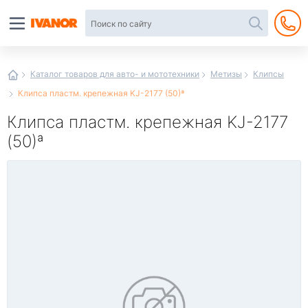
Автотовары
в
интернет-
магазине
Иванор
Каталог товаров для авто- и мототехники
Метизы
Клипсы
Клипса пластм. крепежная KJ-2177 (50)ª
Клипса пластм. крепежная KJ-2177
(50)ª