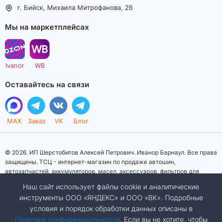
г. Бийск, Михаила Митрофанова, 2б
Мы на маркетплейсах
Ivanor
WB
Оставайтесь на связи
MAX
Заказ
VK
Блог
© 2026. ИП Шерстобитов Алексей Петрович. Иванор Барнаул. Все права
защищены. ТСЦ - интернет-магазин по продаже автошин,
автозапчастей, аккумуляторов, масел, аксессуаров, фильтров для
автомобилей. Данный интернет-сайт носит исключительно
Наш сайт использует файлы cookie и аналитические
информационный характер. Представленная информация о товарах, их
инструменты ООО «ЯНДЕКС» и ООО «ВК». Подробные
стоимости, характеристик, фото, наличия на складе ни при каких
условия и порядок обработки данных описаны в
условиях не является публичной офертой, определяемой положениями
Статьи 437 (2) Гражданского кодекса Российской Федерации.
Политике конфиденциальности
. Если вы не хотите, чтобы