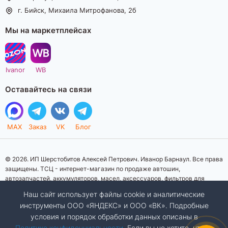
г. Бийск, Михаила Митрофанова, 2б
Мы на маркетплейсах
Ivanor
WB
Оставайтесь на связи
MAX
Заказ
VK
Блог
© 2026. ИП Шерстобитов Алексей Петрович. Иванор Барнаул. Все права
защищены. ТСЦ - интернет-магазин по продаже автошин,
автозапчастей, аккумуляторов, масел, аксессуаров, фильтров для
автомобилей. Данный интернет-сайт носит исключительно
Наш сайт использует файлы cookie и аналитические
информационный характер. Представленная информация о товарах, их
инструменты ООО «ЯНДЕКС» и ООО «ВК». Подробные
стоимости, характеристик, фото, наличия на складе ни при каких
условия и порядок обработки данных описаны в
условиях не является публичной офертой, определяемой положениями
Статьи 437 (2) Гражданского кодекса Российской Федерации.
Политике конфиденциальности
. Если вы не хотите, чтобы