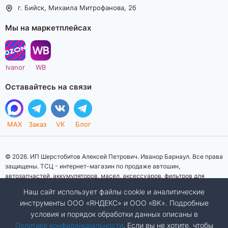
г. Бийск, Михаила Митрофанова, 2б
Мы на маркетплейсах
Ivanor
WB
Оставайтесь на связи
MAX
Заказ
VK
Блог
© 2026. ИП Шерстобитов Алексей Петрович. Иванор Барнаул. Все права
защищены. ТСЦ - интернет-магазин по продаже автошин,
автозапчастей, аккумуляторов, масел, аксессуаров, фильтров для
автомобилей. Данный интернет-сайт носит исключительно
Наш сайт использует файлы cookie и аналитические
информационный характер. Представленная информация о товарах, их
инструменты ООО «ЯНДЕКС» и ООО «ВК». Подробные
стоимости, характеристик, фото, наличия на складе ни при каких
условия и порядок обработки данных описаны в
условиях не является публичной офертой, определяемой положениями
Статьи 437 (2) Гражданского кодекса Российской Федерации.
Политике конфиденциальности
. Если вы не хотите, чтобы