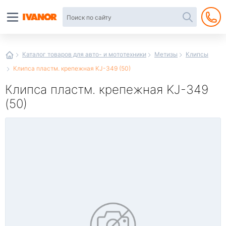
Автотовары
в
интернет-
магазине
Иванор
Каталог товаров для авто- и мототехники
Метизы
Клипсы
Клипса пластм. крепежная KJ-349 (50)
Клипса пластм. крепежная KJ-349
(50)