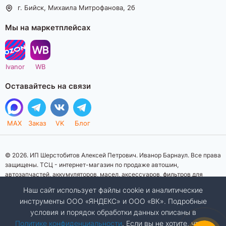
г. Бийск, Михаила Митрофанова, 2б
Мы на маркетплейсах
Ivanor
WB
Оставайтесь на связи
MAX
Заказ
VK
Блог
© 2026. ИП Шерстобитов Алексей Петрович. Иванор Барнаул. Все права
защищены. ТСЦ - интернет-магазин по продаже автошин,
автозапчастей, аккумуляторов, масел, аксессуаров, фильтров для
автомобилей. Данный интернет-сайт носит исключительно
Наш сайт использует файлы cookie и аналитические
информационный характер. Представленная информация о товарах, их
инструменты ООО «ЯНДЕКС» и ООО «ВК». Подробные
стоимости, характеристик, фото, наличия на складе ни при каких
условия и порядок обработки данных описаны в
условиях не является публичной офертой, определяемой положениями
Статьи 437 (2) Гражданского кодекса Российской Федерации.
Политике конфиденциальности
. Если вы не хотите, чтобы