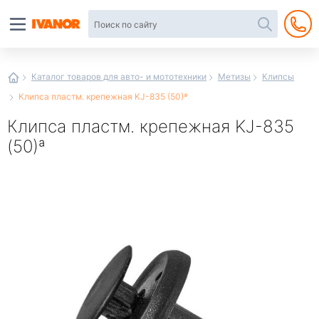
Автотовары
в
интернет-
магазине
Иванор
Каталог товаров для авто- и мототехники
Метизы
Клипсы
Клипса пластм. крепежная KJ-835 (50)ª
Клипса пластм. крепежная KJ-835
(50)ª