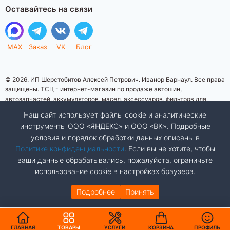
Оставайтесь на связи
MAX
Заказ
VK
Блог
© 2026. ИП Шерстобитов Алексей Петрович. Иванор Барнаул. Все права
защищены. ТСЦ - интернет-магазин по продаже автошин,
автозапчастей, аккумуляторов, масел, аксессуаров, фильтров для
автомобилей. Данный интернет-сайт носит исключительно
Наш сайт использует файлы cookie и аналитические
информационный характер. Представленная информация о товарах, их
инструменты ООО «ЯНДЕКС» и ООО «ВК». Подробные
стоимости, характеристик, фото, наличия на складе ни при каких
условия и порядок обработки данных описаны в
условиях не является публичной офертой, определяемой положениями
Статьи 437 (2) Гражданского кодекса Российской Федерации.
Политике конфиденциальности
. Если вы не хотите, чтобы
Изображения товаров на фотографиях, представленных на сайте, могут
ваши данные обрабатывались, пожалуйста, ограничьте
отличаться от оригиналов. Копирование материалов сайта запрещено.
использование cookie в настройках браузера.
Подробнее
Принять
Разработка сайта:
Авалон
АВТО
КАТАЛОГ
ГЛАВНАЯ
ТОВАРЫ
УСЛУГИ
КОРЗИНА
ПРОФИЛЬ