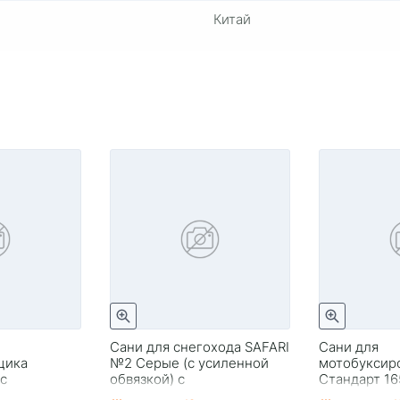
Китай
Сани для снегохода SAFARI
Сани для
щика
№2 Серые (с усиленной
мотобуксир
 с
обвязкой) с
Стандарт 16
установленными
демпфером