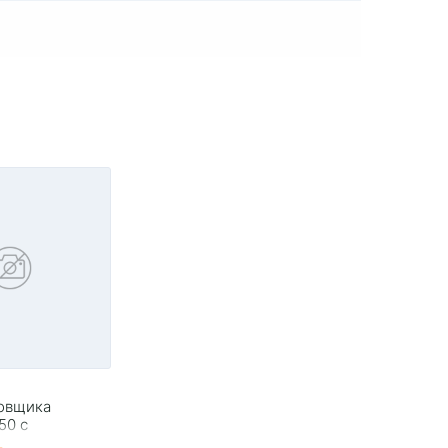
овщика
50 с