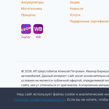
Аккумуляторы
Акции
Мототехника
Новости
Прицепы
Услуги
Подарочные сертифика
Ivanor
WB
© 2026. ИП Шерстобитов Алексей Петрович. Иванор Барнаул.
автомобилей. Данный интернет-сайт носит исключительно ин
условиях не является публичной офертой, определяемой по
сайте, могут отличаться от оригиналов. Копирование матер
Наш сайт использует файлы cookie и аналитические 
Политике конфиденциальности
. Если вы не хотите, что
Разработка сайта:
Авалон