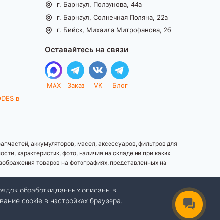
г. Барнаул, Ползунова, 44а
г. Барнаул, Солнечная Поляна, 22а
г. Бийск, Михаила Митрофанова, 2б
Оставайтесь на связи
MAX
Заказ
VK
Блог
ODES в
апчастей, аккумуляторов, масел, аксессуаров, фильтров для
ти, характеристик, фото, наличия на складе ни при каких
зображения товаров на фотографиях, представленных на
рядок обработки данных описаны в
вание cookie в настройках браузера.