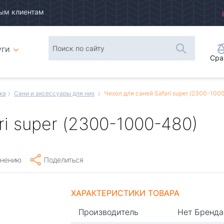
ым клиентам
уги
Сра
ка
Сани и аксессуары для них
Чехол для саней Safari super (2300-100
i super (2300-1000-480)
внению
Поделиться
ХАРАКТЕРИСТИКИ ТОВАРА
Производитель
Нет Бренда