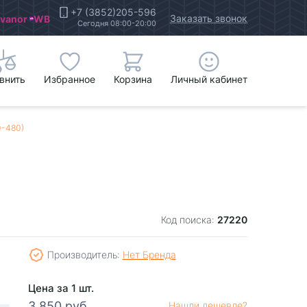
+7 (3852)205-596
Заказать звонок
Ivanor
WB
Сегодня 08:00-20:00
внить
Избранное
Корзина
Личный кабинет
0-480)
27220
Код поиска:
Производитель:
Нет Бренда
Цена за 1 шт.
3 850 руб.
Нашли дешевле?