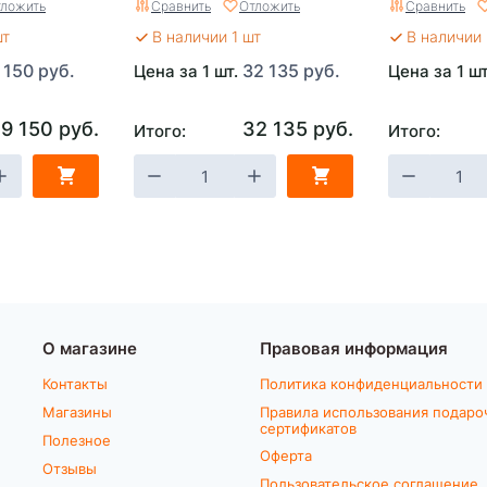
ложить
Сравнить
Отложить
Сравнить
)х260)
накладками
(1700х710/(
шт
В наличии 1 шт
В наличии 
 150 руб.
32 135 руб.
Цена за 1 шт.
Цена за 1 ш
9 150 руб.
32 135 руб.
Итого:
Итого:
О магазине
Правовая информация
Контакты
Политика конфиденциальности
Магазины
Правила использования подаро
сертификатов
Полезное
Оферта
Отзывы
Пользовательское соглашение