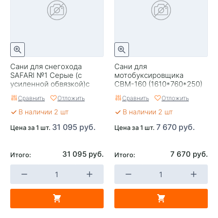
Сани для снегохода
Сани для
SAFARI №1 Серые (с
мотобуксировщика
усиленной обвязкой)с
СВМ-160 (1610*760*250)
установленными
без отбойника
Сравнить
Отложить
Сравнить
Отложить
накладками
В наличии 2 шт
В наличии 2 шт
31 095 руб.
7 670 руб.
Цена за 1 шт.
Цена за 1 шт.
31 095 руб.
7 670 руб.
Итого:
Итого: