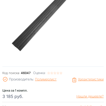
Оценка:
☆
★
☆
★
☆
★
☆
★
☆
★
Код поиска:
46047
Производитель:
Полимерлист
Характеристики
Цена за 1 компл.
3 185 руб.
Нашли дешевле?