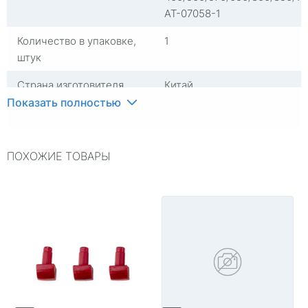
AT-07058-1
Количество в упаковке,
1
штук
Страна изготовителя
Китай
Показать полностью
Регулировка глубины
нет
строгания
ПОХОЖИЕ ТОВАРЫ
Гарантия
14
Материал
Металл
Цвет
Желтый