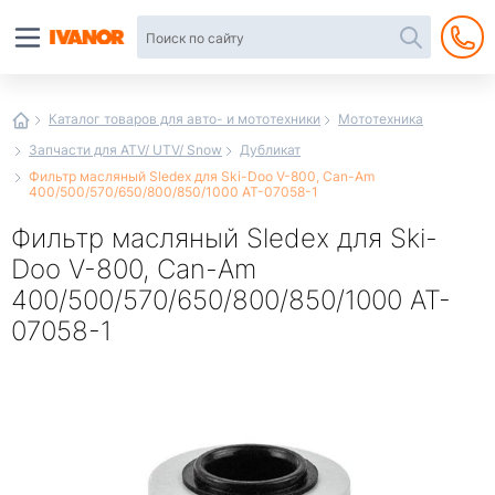
Автотовары
в
интернет-
магазине
Иванор
Каталог товаров для авто- и мототехники
Мототехника
Запчасти для ATV/ UTV/ Snow
Дубликат
Фильтр масляный Sledex для Ski-Doo V-800, Can-Am
400/500/570/650/800/850/1000 AT-07058-1
Фильтр масляный Sledex для Ski-
Doo V-800, Can-Am
400/500/570/650/800/850/1000 AT-
07058-1