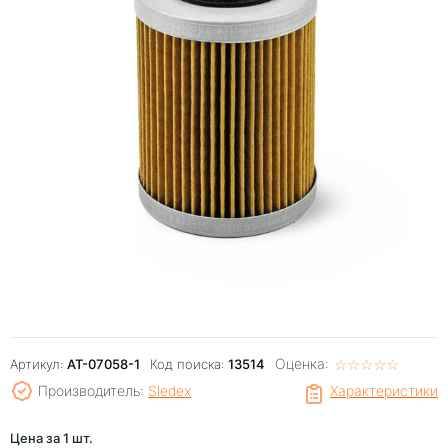
Оценка:
☆
★
☆
★
☆
★
☆
★
☆
★
Артикул:
AT-07058-1
Код поиска:
13514
Производитель:
Sledex
Характеристики
Цена за 1 шт.