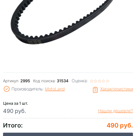
Оценка:
☆
★
☆
★
☆
★
☆
★
☆
★
Артикул:
2995
Код поиска:
31534
Производитель:
MotoLand
Характеристики
Цена за 1 шт.
490 руб.
Нашли дешевле?
Итого:
490 руб.