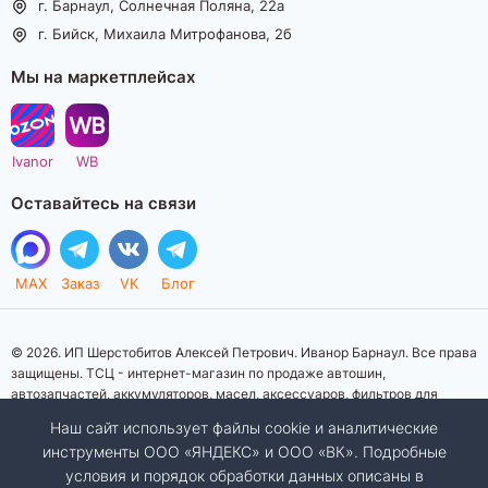
г. Барнаул, Солнечная Поляна, 22а
г. Бийск, Михаила Митрофанова, 2б
Мы на маркетплейсах
Ivanor
WB
Оставайтесь на связи
MAX
Заказ
VK
Блог
© 2026. ИП Шерстобитов Алексей Петрович. Иванор Барнаул. Все права
защищены. ТСЦ - интернет-магазин по продаже автошин,
автозапчастей, аккумуляторов, масел, аксессуаров, фильтров для
автомобилей. Данный интернет-сайт носит исключительно
Наш сайт использует файлы cookie и аналитические
информационный характер. Представленная информация о товарах, их
инструменты ООО «ЯНДЕКС» и ООО «ВК». Подробные
стоимости, характеристик, фото, наличия на складе ни при каких
условия и порядок обработки данных описаны в
условиях не является публичной офертой, определяемой положениями