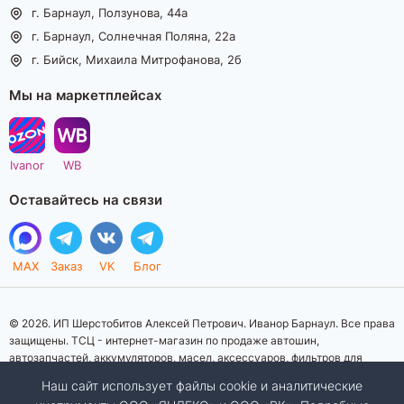
г. Барнаул, Ползунова, 44а
г. Барнаул, Солнечная Поляна, 22а
г. Бийск, Михаила Митрофанова, 2б
Мы на маркетплейсах
Ivanor
WB
Оставайтесь на связи
MAX
Заказ
VK
Блог
© 2026. ИП Шерстобитов Алексей Петрович. Иванор Барнаул. Все права
защищены. ТСЦ - интернет-магазин по продаже автошин,
автозапчастей, аккумуляторов, масел, аксессуаров, фильтров для
автомобилей. Данный интернет-сайт носит исключительно
Наш сайт использует файлы cookie и аналитические
информационный характер. Представленная информация о товарах, их