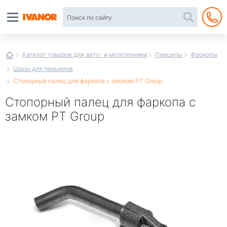
Автотовары
в
интернет-
магазине
Иванор
Каталог товаров для авто- и мототехники
Прицепы
Фаркопы
Шары для прицепов
Стопорный палец для фаркопа с замком PT Group
Стопорный палец для фаркопа с
замком PT Group