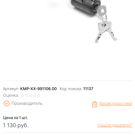
Артикул:
KMP-XX-991106.00
Код поиска:
11137
Оценка:
☆
★
☆
★
☆
★
☆
★
☆
★
Производитель:
Характеристики
Цена за 1 шт.
1 130 руб.
Нашли дешевле?