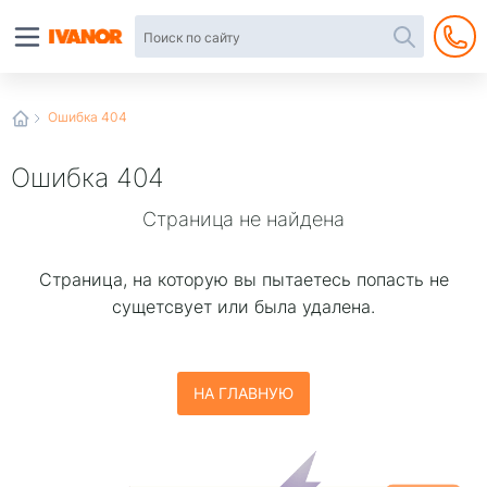
Автотовары
в
интернет-
магазине
Иванор
Ошибка 404
Ошибка 404
Страница не найдена
Страница, на которую вы пытаетесь попаcть не
сущетсвует или была удалена.
НА ГЛАВНУЮ