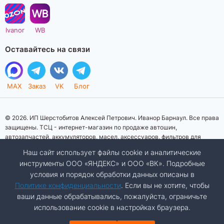
Ivanor
WB
Оставайтесь на связи
MAX
Заказ
VK
Блог
© 2026. ИП Шерстобитов Алексей Петрович. Иванор Барнаул. Все права
защищены. ТСЦ - интернет-магазин по продаже автошин,
автозапчастей, аккумуляторов, масел, аксессуаров, фильтров для
автомобилей. Данный интернет-сайт носит исключительно
Наш сайт использует файлы cookie и аналитические
информационный характер. Представленная информация о товарах, их
инструменты ООО «ЯНДЕКС» и ООО «ВК». Подробные
стоимости, характеристик, фото, наличия на складе ни при каких
условия и порядок обработки данных описаны в
условиях не является публичной офертой, определяемой положениями
Статьи 437 (2) Гражданского кодекса Российской Федерации.
Политике конфиденциальности
. Если вы не хотите, чтобы
Изображения товаров на фотографиях, представленных на сайте, могут
ваши данные обрабатывались, пожалуйста, ограничьте
отличаться от оригиналов. Копирование материалов сайта запрещено.
использование cookie в настройках браузера.