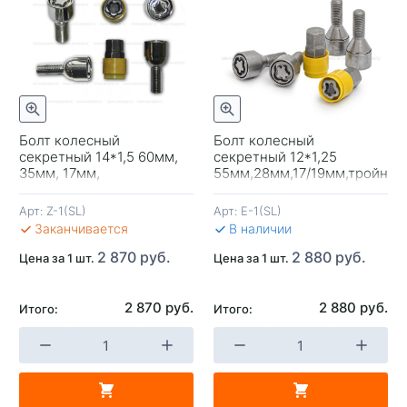
отр
Быстрый просмотр
Быстрый просмотр
Болт колесный
Болт колесный
секретный 14*1,5 60мм,
секретный 12*1,25
35мм, 17мм,
55мм,28мм,17/19мм,тройной
сфера,тройной никель-
никель-хром
хром,вращ.кольцо Sava
вращ.кольцо два ключа
Арт:
Z-1(SL)
Арт:
E-1(SL)
Car
Save Car
Заканчивается
В наличии
2 870 руб.
2 880 руб.
Цена за 1 шт.
Цена за 1 шт.
2 870 руб.
2 880 руб.
Итого:
Итого:
+
-
+
-
В КОРЗИНУ
В КОРЗИНУ
В 