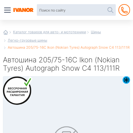
Автотовары
в
интернет-
магазине
Иванор
Каталог товаров для авто- и мототехники
Шины
Легко-грузовые шины
Автошина 205/75-16C Ikon (Nokian Tyres) Autograph Snow C4 113/111R
Автошина 205/75-16C Ikon (Nokian
Tyres) Autograph Snow C4 113/111R