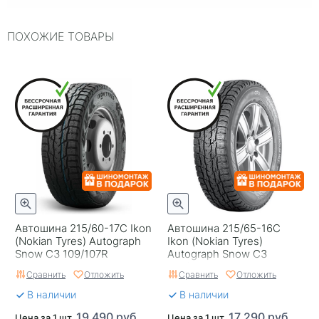
Посадочный диаметр
16С
ПОХОЖИЕ ТОВАРЫ
Индекс скорости
R
Индекс нагрузки
113/111
Шип
Нешипованная
Комплектация
Шина
Гарантия
Hakka Guarantee
Страна изготовителя
Россия
Автошина 215/60-17С Ikon
Автошина 215/65-16C
(Nokian Tyres) Autograph
Ikon (Nokian Tyres)
Snow C3 109/107R
Autograph Snow C3
109/107R
Сравнить
Отложить
Сравнить
Отложить
В наличии
В наличии
19 490 руб.
17 290 руб.
Цена за 1 шт.
Цена за 1 шт.