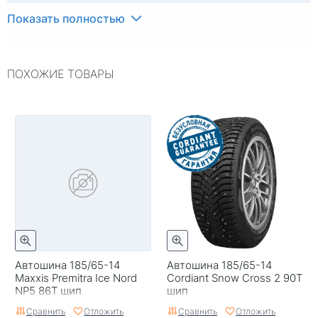
Индекс скорости
T
Показать полностью
Индекс нагрузки
90
ПОХОЖИЕ ТОВАРЫ
Типоразмер
185/65-14
Тип протектора
Дорожный
Тип шины
Легковые
RunFlat
Нет
Комплектация
Шина
Шип
Нешипованная
Гарантия
Безусловная гарантия
Cordiant
Автошина 185/65-14
Автошина 185/65-14
Maxxis Premitra Ice Nord
Cordiant Snow Cross 2 90T
Страна изготовителя
Россия
NP5 86T шип
шип
Сравнить
Отложить
Сравнить
Отложить