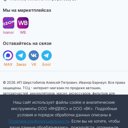
Мы на маркетплейсах
Ivanor
WB
Оставайтесь на связи
MAX
Заказ
VK
Блог
© 2026. ИП Шерстобитов Алексей Петрович. Иванор Барнаул. Все права
защищены. ТСЦ - интернет-магазин по продаже автошин,
автозапчастей, аккумуляторов, масел, аксессуаров, фильтров для
автомобилей. Данный интернет-сайт носит исключительно
Наш сайт использует файлы cookie и аналитические
информационный характер. Представленная информация о товарах, их
инструменты ООО «ЯНДЕКС» и ООО «ВК». Подробные
стоимости, характеристик, фото, наличия на складе ни при каких
условия и порядок обработки данных описаны в
условиях не является публичной офертой, определяемой положениями
Статьи 437 (2) Гражданского кодекса Российской Федерации.
Политике конфиденциальности
. Если вы не хотите, чтобы
Изображения товаров на фотографиях, представленных на сайте, могут
ваши данные обрабатывались, пожалуйста, ограничьте