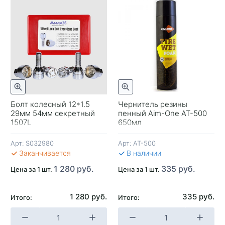
отр
Быстрый просмотр
Болт колесный 12*1.5
Чернитель резины
29мм 54мм секретный
пенный Aim-One AT-500
-
1507L
650мл
Арт:
S032980
Арт:
AT-500
В 
Заканчивается
В наличии
1 280 руб.
335 руб.
Цена за 1 шт.
Цена за 1 шт.
1 280 руб.
335 руб.
Итого:
Итого:
+
-
+