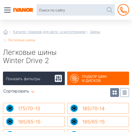
Автотовары
в
интернет-
магазине
Иванор
Каталог товаров для авто- и мототехники
Шины
Легковые шины
Легковые шины
Winter Drive 2
ПОДБОР ШИН
Показать фильтры
И ДИСКОВ
Сортировать
175/70-13
185/70-14
185/65-15
195/65-15