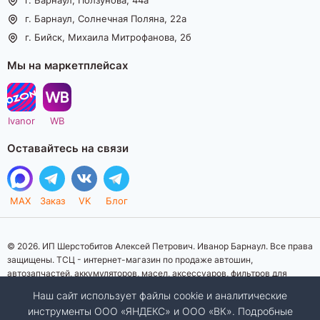
г. Барнаул, Солнечная Поляна, 22а
г. Бийск, Михаила Митрофанова, 2б
Мы на маркетплейсах
Ivanor
WB
Оставайтесь на связи
MAX
Заказ
VK
Блог
© 2026. ИП Шерстобитов Алексей Петрович. Иванор Барнаул. Все права
защищены. ТСЦ - интернет-магазин по продаже автошин,
автозапчастей, аккумуляторов, масел, аксессуаров, фильтров для
автомобилей. Данный интернет-сайт носит исключительно
Наш сайт использует файлы cookie и аналитические
информационный характер. Представленная информация о товарах, их
инструменты ООО «ЯНДЕКС» и ООО «ВК». Подробные
стоимости, характеристик, фото, наличия на складе ни при каких