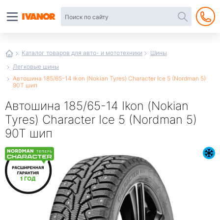
Автотовары
в
интернет-
магазине
Иванор
Каталог товаров для авто- и мототехники
Шины
Легковые шины
Автошина 185/65-14 Ikon (Nokian Tyres) Character Ice 5 (Nordman 5)
90T шип
Автошина 185/65-14 Ikon (Nokian
Tyres) Character Ice 5 (Nordman 5)
90T шип