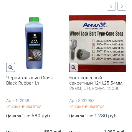
Быстрый просмотр
отр
Быстрый просмотр
Чернитель шин Grass
Болт колесный
Black Rubber 1л
секретный 12*1,25 54мм,
-
29мм, CH, конус, 1506L
Anmax
Арт:
442038
Арт:
S032953
В 
Заканчивается
Заканчивается
580 руб.
1 280 руб.
Цена за 1 шт.
Цена за 1 шт.
580 руб.
1 280 руб.