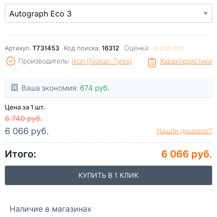
Оценка:
☆
★
☆
★
☆
★
☆
★
☆
★
Артикул:
T731453
Код поиска:
16312
Производитель:
Ikon (Nokian Tyres)
Характеристики
Ваша экономия:
674 руб.
Цена за 1 шт.
6 740 руб.
6 066 руб.
Нашли дешевле?
Итого:
6 066 руб.
КУПИТЬ В 1 КЛИК
Наличие в магазинах