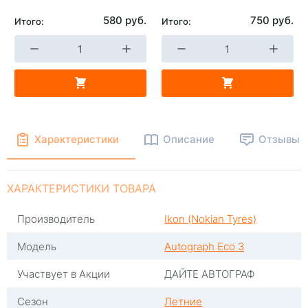
580 руб.
750 руб.
Итого:
Итого:
+
-
+
В КОРЗИНУ
В КОРЗИНУ
Характеристики
Описание
Отзывы
ХАРАКТЕРИСТИКИ ТОВАРА
Производитель
Ikon (Nokian Tyres)
Модель
Autograph Eco 3
Участвует в Акции
ДАЙТЕ АВТОГРАФ
Сезон
Летние