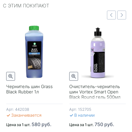
С ЭТИМ ПОКУПАЮТ
Быстрый просмотр
отр
Быстрый просмотр
Чернитель шин Grass
Очиститель-чернитель
Black Rubber 1л
шин Vortex Smart Open
-
Black Round гель 500мл
Арт:
442038
Арт:
152705
В 
Заканчивается
В наличии
580 руб.
750 руб.
Цена за 1 шт.
Цена за 1 шт.