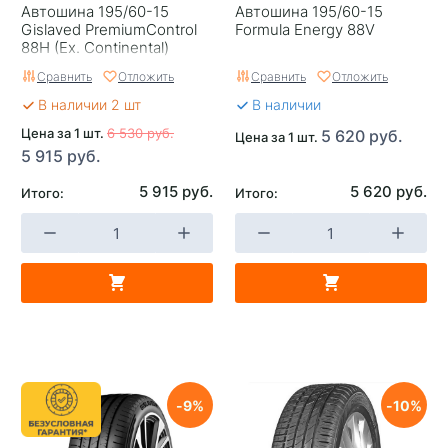
Автошина 195/60-15
Автошина 195/60-15
Гарантия
Hakka Guarantee
Gislaved PremiumControl
Formula Energy 88V
88H (Ex. Continental)
Страна изготовителя
Россия
Сравнить
Отложить
Сравнить
Отложить
В наличии 2 шт
В наличии
Цена за 1 шт.
6 530 руб.
5 620 руб.
Цена за 1 шт.
5 915 руб.
5 915 руб.
5 620 руб.
Итого:
Итого:
9
10