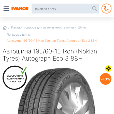
Автотовары
в
интернет-
магазине
Иванор
Каталог товаров для авто- и мототехники
Шины
Легковые шины
Автошина 195/60-15 Ikon (Nokian Tyrеs) Autograph Eco 3 88H
Автошина 195/60-15 Ikon (Nokian
Tyrеs) Autograph Eco 3 88H
10