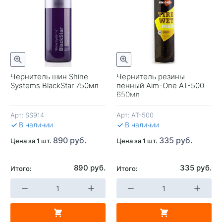
отр
Быстрый просмотр
Чернитель шин Shine
Чернитель резины
Systems BlackStar 750мл
пенный Aim-One AT-500
-
650мл
Арт:
SS914
Арт:
AT-500
В 
В наличии
В наличии
890 руб.
335 руб.
Цена за 1 шт.
Цена за 1 шт.
890 руб.
335 руб.
Итого:
Итого:
+
-
+
В КОРЗИНУ
В КОРЗИНУ