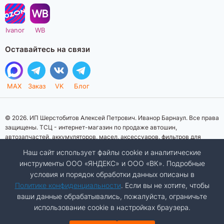
Ivanor
WB
Оставайтесь на связи
MAX
Заказ
VK
Блог
© 2026. ИП Шерстобитов Алексей Петрович. Иванор Барнаул. Все права
защищены. ТСЦ - интернет-магазин по продаже автошин,
автозапчастей, аккумуляторов, масел, аксессуаров, фильтров для
автомобилей. Данный интернет-сайт носит исключительно
Наш сайт использует файлы cookie и аналитические
информационный характер. Представленная информация о товарах, их
инструменты ООО «ЯНДЕКС» и ООО «ВК». Подробные
стоимости, характеристик, фото, наличия на складе ни при каких
условия и порядок обработки данных описаны в
условиях не является публичной офертой, определяемой положениями
Статьи 437 (2) Гражданского кодекса Российской Федерации.
Политике конфиденциальности
. Если вы не хотите, чтобы
Изображения товаров на фотографиях, представленных на сайте, могут
ваши данные обрабатывались, пожалуйста, ограничьте
отличаться от оригиналов. Копирование материалов сайта запрещено.
использование cookie в настройках браузера.