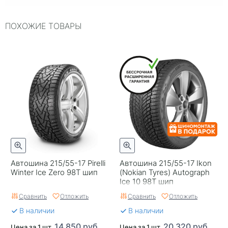
Индекс нагрузки
94
ПОХОЖИЕ ТОВАРЫ
Типоразмер
215/55-17
Тип протектора
Дорожный
Тип шины
Легковые
RunFlat
Нет
Комплектация
Шина
Шип
Шипованная
Страна изготовителя
Россия
Автошина 215/55-17 Pirelli
Автошина 215/55-17 Ikon
Winter Ice Zero 98T шип
(Nokian Tyres) Autograph
Ice 10 98T шип
Сравнить
Отложить
Сравнить
Отложить
В наличии
В наличии
14 850 руб.
20 320 руб.
Цена за 1 шт.
Цена за 1 шт.