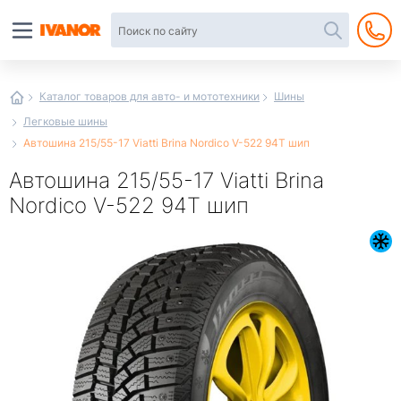
Автотовары
в
интернет-
магазине
Иванор
Каталог товаров для авто- и мототехники
Шины
Легковые шины
Автошина 215/55-17 Viatti Brina Nordico V-522 94Т шип
Автошина 215/55-17 Viatti Brina
Nordico V-522 94Т шип