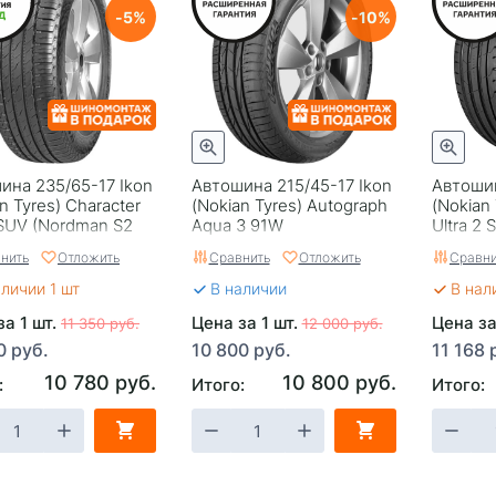
5
10
ина 235/65-17 Ikon
Автошина 215/45-17 Ikon
Автошин
n Tyrеs) Character
(Nokian Tyrеs) Autograph
(Nokian
SUV (Nordman S2
Aqua 3 91W
Ultra 2 
104H
нить
Отложить
Сравнить
Отложить
Сравни
аличии 1 шт
В наличии
В нал
за 1 шт.
Цена за 1 шт.
Цена за
11 350 руб.
12 000 руб.
0 руб.
10 800 руб.
11 168 
10 780 руб.
10 800 руб.
:
Итого:
Итого: