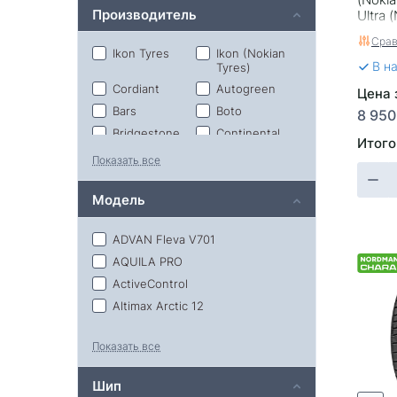
Производитель
Ultra
Срав
Ikon Tyres
Ikon (Nokian
В н
Tyres)
Cordiant
Autogreen
Цена 
Bars
Boto
8 950
Bridgestone
Continental
Итого
Evergreen
Formula
Показать все
Fortune
General Tire
Модель
Gislaved
Hankook
Kumho
Massimo
ADVAN Fleva V701
Matador
Maxxis
AQUILA PRO
Pirelli
Prinx
ActiveControl
Rapid
RoadX
Altimax Arctic 12
Roadcruza
Royal Black
Arctic Control
Sailun
Sonix
Показать все
Autograph Aqua 3
Torero
Viatti
(Matador)
Autograph Aqua 3 Suv
Yokohama
Шип
Autograph Eco 3