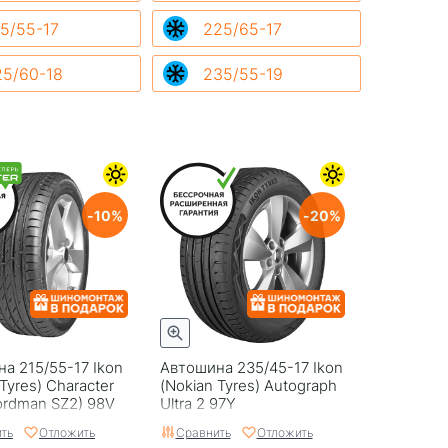
5/55-17
225/65-17
25/60-18
235/55-19
10
20
а 215/55-17 Ikon
Автошина 235/45-17 Ikon
Tyres) Character
(Nokian Tyrеs) Autograph
Nordman SZ2) 98V
Ultra 2 97Y
ть
Отложить
Сравнить
Отложить