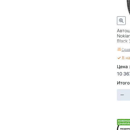
Bosco A/T V-237
Bosco Nordico V-523
Bosco S/T V-526
Bosco V-237
Автош
Nokian
Brina Nordico V-522
Black 
Character Aqua Suv (Nordman S2
SUV)
Срав
Character Ice 7 (Nordman 7)
В н
Character Ice 7 SUV (Nordman 7
Цена 
SUV)
10 36
Character Ice 8 (Nordman 8)
Character Ice 8 SUV (Nordman 8
Итого
SUV)
Character Snow 2 (Nordman RS2)
Character Ultra (Nordman SZ2)
Cinturato P7
Comfort 2
Comfort 2 SUV
ContiIceContact 2 KD