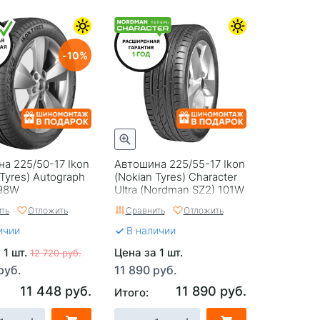
10
а 225/50-17 Ikon
Автошина 225/55-17 Ikon
 Tyrеs) Autograph
(Nokian Tyres) Character
 98W
Ultra (Nordman SZ2) 101W
ть
Отложить
Сравнить
Отложить
ичии
В наличии
 1 шт.
Цена за 1 шт.
12 720 руб.
руб.
11 890 руб.
11 448 руб.
11 890 руб.
Итого: