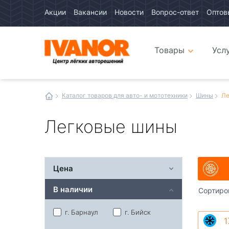
Акции
Вакансии
Новости
Вопрос-ответ
Оптов
Авто
каталог
Авто
интернет
Товары
Усл
магазин
Иванор
Каталог товаров для авто- и мототехники
Шины
Ле
Легковые шины
Цена
В наличии
Сортиро
г. Барнаул
г. Бийск
1