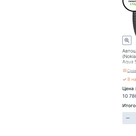
ContiIceContact 2 KD SUV
DYNACONTROL EU7283
EcoControl
Ecosaver
Energy
FSR303
Автош
Formula Ice
(Nokia
Gravity
Aqua 
SUV) 
HA1
Срав
HT1
В н
HZ2
Цена 
Hakka Black 2
10 78
Hakkapeliitta 10p
Итого
Hakkapeliitta 10p SUV
Hakkapeliitta 9
Hakkapeliitta 9 SUV
Hakkapeliitta R3
Hakkapeliitta R3 SUV