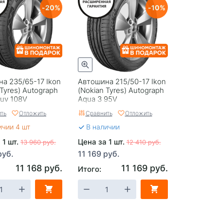
20
10
а 235/65-17 Ikon
Автошина 215/50-17 Ikon
 Tyrеs) Autograph
(Nokian Tyrеs) Autograph
Suv 108V
Aqua 3 95V
ть
Отложить
Сравнить
Отложить
ичии 4 шт
В наличии
 1 шт.
Цена за 1 шт.
13 960 руб.
12 410 руб.
руб.
11 169 руб.
11 168 руб.
11 169 руб.
Итого: