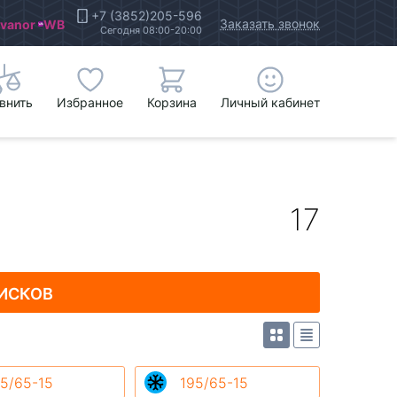
+7 (3852)205-596
Заказать звонок
Ivanor
WB
Сегодня 08:00-20:00
внить
Избранное
Корзина
Личный кабинет
17
ИСКОВ
5/65-15
195/65-15