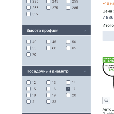
235
245
255
В н
265
275
285
Цена 
315
7 886
Итого
Высота профиля
40
45
50
55
60
65
70
Посадочный диаметр
12
13
14
15
16
17
18
19
20
21
22
Автош
(Nokia