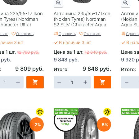
ина 225/55-17 Ikon
Автошина 235/55-17 Ikon
Автошин
an Tyrеs) Nordman
(Nokian Tyrеs) Nordman
(Nokian 
haracter Ultra)
S2 SUV (Character Aqua
Aqua SU
SUV) 99H
SUV) 9
нить
Отложить
Сравнить
Отложить
Сравни
аличии 3 шт
В наличии 3 шт
В нал
за 1 шт.
Цена за 1 шт.
Цена за
12 790 руб.
12 840 руб.
 руб.
9 848 руб.
9 920 р
9 809 руб.
9 848 руб.
:
Итого:
Итого:
2
5