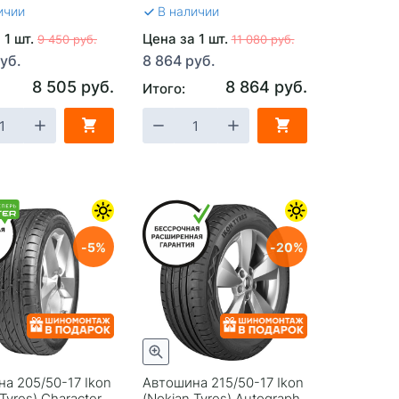
ичии
В наличии
 1 шт.
Цена за 1 шт.
9 450 руб.
11 080 руб.
уб.
8 864 руб.
8 505 руб.
8 864 руб.
Итого:
5
20
а 205/50-17 Ikon
Автошина 215/50-17 Ikon
Tyres) Character
(Nokian Tyrеs) Autograph