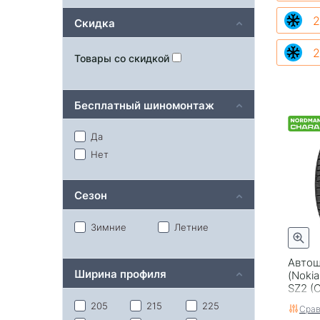
2
Скидка
2
Товары со скидкой
Бесплатный шиномонтаж
Да
Нет
Сезон
Зимние
Летние
Автош
Ширина профиля
(Noki
SZ2 (C
205
215
225
Срав