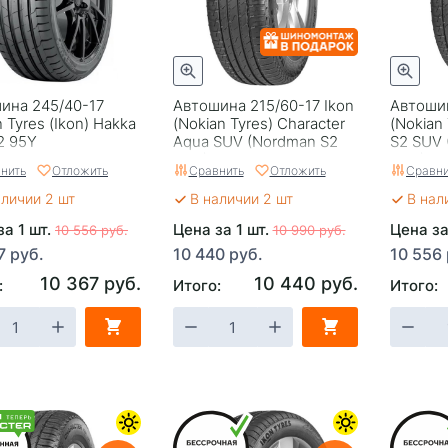
ина 245/40-17
Автошина 215/60-17 Ikon
Автошин
 Tyres (Ikon) Hakka
(Nokian Tyrеs) Character
(Nokian
2 95Y
Aqua SUV (Nordman S2
S2 SUV 
SUV) 96H
SUV) 11
нить
Отложить
Сравнить
Отложить
Сравни
аличии 2 шт
В наличии 2 шт
В нал
за 1 шт.
Цена за 1 шт.
Цена за
10 556 руб.
10 990 руб.
7 руб.
10 440 руб.
10 556 
10 367 руб.
10 440 руб.
:
Итого:
Итого: