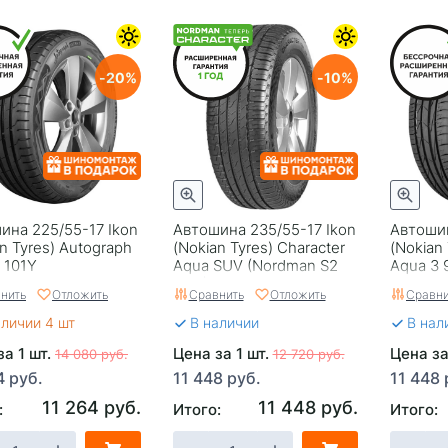
20
10
ина 225/55-17 Ikon
Автошина 235/55-17 Ikon
Автошин
n Tyrеs) Autograph
(Nokian Tyrеs) Character
(Nokian
2 101Y
Aqua SUV (Nordman S2
Aqua 3
SUV) 99H
нить
Отложить
Сравнить
Отложить
Сравни
аличии 4 шт
В наличии
В нал
за 1 шт.
Цена за 1 шт.
Цена за
14 080 руб.
12 720 руб.
4 руб.
11 448 руб.
11 448 
11 264 руб.
11 448 руб.
:
Итого:
Итого: