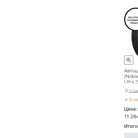
HiRace HP1
Ice
Ice Blazer WST3
Ice Guard G075
Ice Guard IG50
Ice Guard IG55
Ice Guard IG60
Ice Guard IG65
IceControl
Автош
(Nokia
MP30
Ultra 
MP47
Срав
MP72
В н
Nord Frost 200
Nord Frost 200 SUV
Цена 
Nordman RS2 (Character Snow 2)
11 26
Nordman RS2 SUV (Character
Итого
Snow 2 SUV)
Nordman S2 SUV (Character