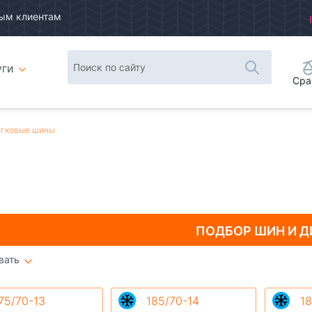
ым клиентам
уги
Сра
гковые шины
ПОДБОР ШИН
И Д
вать
Плитка
Список
75/70-13
185/70-14
18