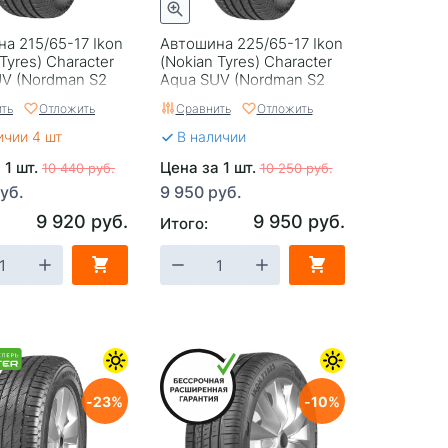
а 215/65-17 Ikon
Автошина 225/65-17 Ikon
Tyrеs) Character
(Nokian Tyrеs) Character
V (Nordman S2
Aqua SUV (Nordman S2
9V
SUV) 102H
ть
Отложить
Сравнить
Отложить
ичии 4 шт
В наличии
 1 шт.
Цена за 1 шт.
10 440 руб.
10 250 руб.
уб.
9 950 руб.
9 920 руб.
9 950 руб.
Итого:
23
10