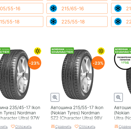
05/55-16
215/65-16
21
15/55-18
225/55-18
2
23
23
ина 235/45-17 Ikon
Автошина 215/55-17 Ikon
Автошин
an Tyrеs) Nordman
(Nokian Tyrеs) Nordman
(Nokian 
haracter Ultra) 97W
SZ2 (Character Ultra) 98V
Ultra (
нить
Отложить
Сравнить
Отложить
Сравни