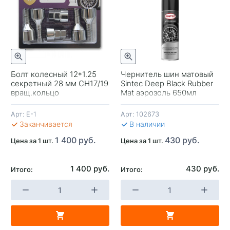
отр
Быстрый просмотр
Болт колесный 12*1.25
Чернитель шин матовый
секретный 28 мм CH17/19
Sintec Deep Black Rubber
-
вращ.кольцо
Mat аэрозоль 650мл
Арт:
E-1
Арт:
102673
В 
Заканчивается
В наличии
1 400 руб.
430 руб.
Цена за 1 шт.
Цена за 1 шт.
1 400 руб.
430 руб.
Итого:
Итого:
+
-
+
В КОРЗИНУ
В КОРЗИНУ