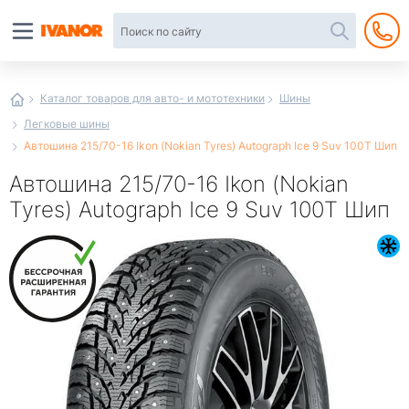
Автотовары
в
интернет-
магазине
Иванор
Каталог товаров для авто- и мототехники
Шины
Легковые шины
Автошина 215/70-16 Ikon (Nokian Tyres) Autograph Ice 9 Suv 100T Шип
Автошина 215/70-16 Ikon (Nokian
Tyres) Autograph Ice 9 Suv 100T Шип