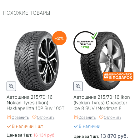
Индекс нагрузки
100
ПОХОЖИЕ ТОВАРЫ
Типоразмер
215/70-16
Тип протектора
Дорожный
Тип шины
Легковые
2
RunFlat
Нет
Комплектация
Шина
Шип
Шипованная
Гарантия
Hakka Guarantee
Автошина 215/70-16
Автошина 215/70-16 Ikon
Страна изготовителя
Россия
Nokian Tyres (Ikon)
(Nokian Tyres) Character
Hakkapeliitta 10P Suv 100T
Ice 8 SUV (Nordman 8
Шип
SUV) 104T шип
Сравнить
Отложить
Сравнить
Отложить
В наличии 1 шт
В наличии
Цена за 1 шт.
16 134 руб.
13 870 руб.
Цена за 1 шт.