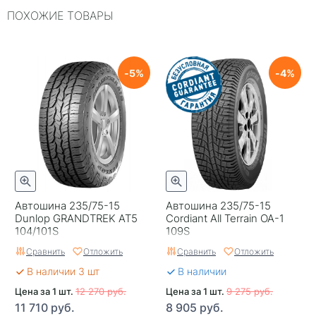
ПОХОЖИЕ ТОВАРЫ
Типоразмер
235/75-15
Тип протектора
Дорожный
Тип шины
Легковые
5
4
RunFlat
Нет
Комплектация
Шина
Шип
Нешипованная
Гарантия
1 год
Автошина 235/75-15
Автошина 235/75-15
Страна изготовителя
Россия
Dunlop GRANDTREK AT5
Cordiant All Terrain OA-1
104/101S
109S
Сравнить
Отложить
Сравнить
Отложить
В наличии 3 шт
В наличии
Цена за 1 шт.
12 270 руб.
Цена за 1 шт.
9 275 руб.
11 710 руб.
8 905 руб.