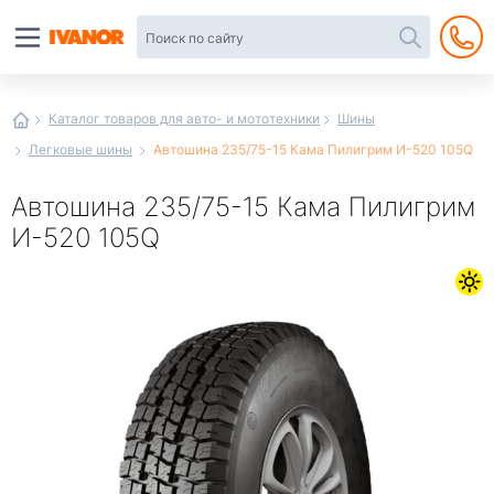
Автотовары
в
интернет-
магазине
Иванор
Каталог товаров для авто- и мототехники
Шины
Легковые шины
Автошина 235/75-15 Кама Пилигрим И-520 105Q
Автошина 235/75-15 Кама Пилигрим
И-520 105Q