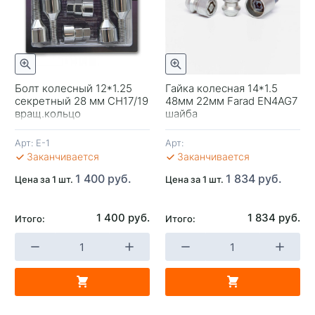
отр
Быстрый просмотр
Болт колесный 12*1.25
Гайка колесная 14*1.5
секретный 28 мм CH17/19
48мм 22мм Farad EN4AG7
-
вращ.кольцо
шайба
Арт:
E-1
Арт:
В 
Заканчивается
Заканчивается
1 400 руб.
1 834 руб.
Цена за 1 шт.
Цена за 1 шт.
1 400 руб.
1 834 руб.
Итого:
Итого:
+
-
+
В КОРЗИНУ
В КОРЗИНУ