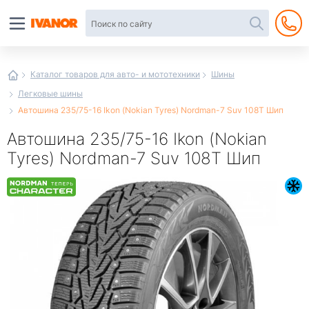
Автотовары
в
интернет-
магазине
Иванор
Каталог товаров для авто- и мототехники
Шины
Легковые шины
Автошина 235/75-16 Ikon (Nokian Tyrеs) Nordman-7 Suv 108T Шип
Автошина 235/75-16 Ikon (Nokian
Tyrеs) Nordman-7 Suv 108T Шип