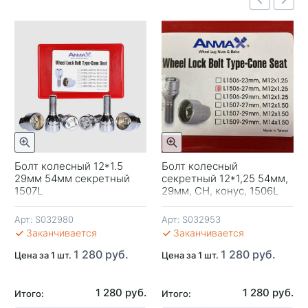
Быстрый просмотр
отр
Быстрый просмотр
Болт колесный 12*1.5
Болт колесный
29мм 54мм секретный
секретный 12*1,25 54мм,
-
1507L
29мм, CH, конус, 1506L
Anmax
Арт:
S032980
Арт:
S032953
В 
Заканчивается
Заканчивается
1 280 руб.
1 280 руб.
Цена за 1 шт.
Цена за 1 шт.
1 280 руб.
1 280 руб.
Итого:
Итого: