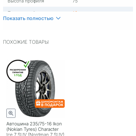
Высота профиля
75
Посадочный диаметр
16
Показать полностью
Индекс скорости
T
Индекс нагрузки
108
ПОХОЖИЕ ТОВАРЫ
Типоразмер
235/75-16
Тип протектора
Дорожный
Тип шины
Легковые
RunFlat
Нет
Комплектация
Шина
Шип
Шипованная
Гарантия
1 год
Автошина 235/75-16 Ikon
(Nokian Tyres) Character
Страна изготовителя
Россия
Ice 7 SUV (Nordman 7 SUV)