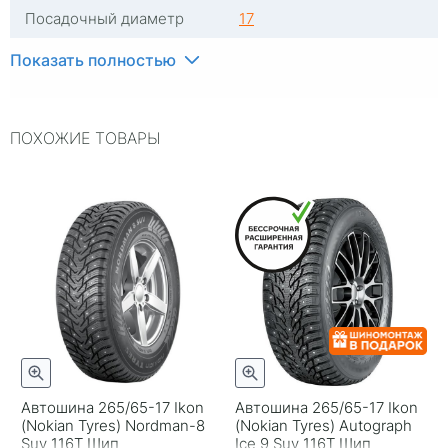
Посадочный диаметр
17
Индекс скорости
T
Показать полностью
Индекс нагрузки
116
ПОХОЖИЕ ТОВАРЫ
Типоразмер
265/65-17
Тип шины
Легковые
RunFlat
Нет
Комплектация
Шина
Шип
Шипованная
Гарантия
Безусловная гарантия
Gislaved
Страна изготовителя
Россия
Автошина 265/65-17 Ikon
Автошина 265/65-17 Ikon
(Nokian Tyrеs) Nordman-8
(Nokian Tyres) Autograph
Suv 116T Шип
Ice 9 Suv 116T Шип