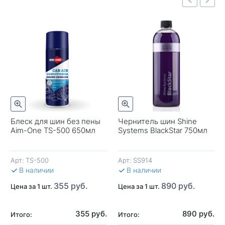
Быстрый просмотр
отр
Быстрый просмотр
Блеск для шин без пены
Чернитель шин Shine
Aim-One TS-500 650мл
Systems BlackStar 750мл
-
Арт:
TS-500
Арт:
SS914
В 
В наличии
В наличии
355 руб.
890 руб.
Цена за 1 шт.
Цена за 1 шт.
355 руб.
890 руб.
Итого:
Итого: