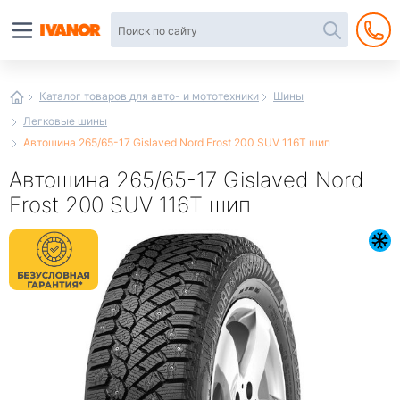
Автотовары
в
интернет-
магазине
Иванор
Каталог товаров для авто- и мототехники
Шины
Легковые шины
Автошина 265/65-17 Gislaved Nord Frost 200 SUV 116T шип
Автошина 265/65-17 Gislaved Nord
Frost 200 SUV 116T шип