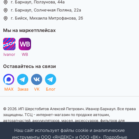
г. Барнаул, Ползунова, 44а
г. Барнаул, Солнечная Поляна, 22а
г. Бийск, Михаила Митрофанова, 2б
Мы на маркетплейсах
Ivanor
WB
Оставайтесь на связи
MAX
Заказ
VK
Блог
© 2026. ИП Шерстобитов Алексей Петрович. Иванор Барнаул. Все права
защищены. ТСЦ - интернет-магазин по продаже автошин,
автозапчастей, аккумуляторов, масел, аксессуаров, фильтров для
автомобилей. Данный интернет-сайт носит исключительно
Наш сайт использует файлы cookie и аналитические
информационный характер. Представленная информация о товарах, их
инструменты ООО «ЯНДЕКС» и ООО «ВК». Подробные
стоимости, характеристик, фото, наличия на складе ни при каких