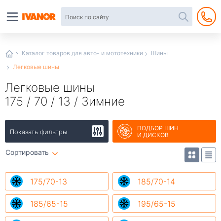
Автотовары
в
интернет-
магазине
Иванор
Каталог товаров для авто- и мототехники
Шины
Легковые шины
Легковые шины
175 / 70 / 13 / Зимние
ПОДБОР ШИН
Показать фильтры
И ДИСКОВ
Сортировать
175/70-13
185/70-14
185/65-15
195/65-15