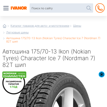
Автотовары
в
интернет-
магазине
Иванор
Каталог товаров для авто- и мототехники
Шины
Легковые шины
Автошина 175/70-13 Ikon (Nokian Tyres) Character Ice 7 (Nordman 7)
82T шип
Автошина 175/70-13 Ikon (Nokian
Tyres) Character Ice 7 (Nordman 7)
82T шип