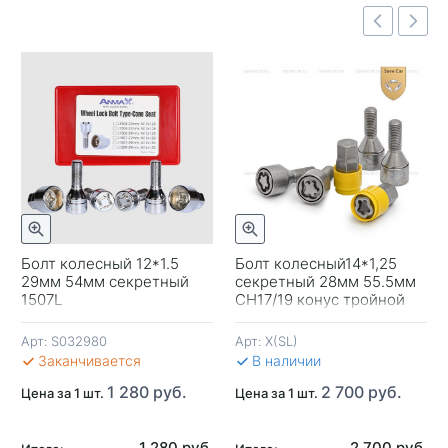
Быстрый просмотр
отр
Быстрый просмотр
Болт колесный 12*1.5
Болт колесный14*1,25
29мм 54мм секретный
секретный 28мм 55.5мм
-
1507L
CH17/19 конус тройной
никель-хром
вращ.кольцо
Арт:
S032980
Арт:
X(SL)
В 
Заканчивается
В наличии
1 280 руб.
2 700 руб.
Цена за 1 шт.
Цена за 1 шт.
1 280 руб.
2 700 руб.