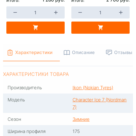
Итого:
Итого:
+
-
+
В КОРЗИНУ
В КОРЗИНУ
Характеристики
Описание
Отзывы
ХАРАКТЕРИСТИКИ ТОВАРА
Производитель
Ikon (Nokian Tyres)
Модель
Character Ice 7 (Nordman
7)
Сезон
Зимние
Ширина профиля
175