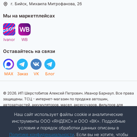
г. Бийск, Михаила Митрофанова, 2б
Мы на маркетплейсах
Ivanor
WB
Оставайтесь на связи
MAX
Заказ
VK
Блог
© 2026. ИП Шерстобитов Алексей Петрович. Иванор Барнаул. Все права
защищены. ТСЦ - интернет-магазин по продаже автошин,
автозапчастей, аккумуляторов, масел, аксессуаров, фильтров для
автомобилей. Данный интернет-сайт носит исключительно
Наш сайт использует файлы cookie и аналитические
информационный характер. Представленная информация о товарах, их
инструменты ООО «ЯНДЕКС» и ООО «ВК». Подробные
стоимости, характеристик, фото, наличия на складе ни при каких
условия и порядок обработки данных описаны в
условиях не является публичной офертой, определяемой положениями
Статьи 437 (2) Гражданского кодекса Российской Федерации.
Политике конфиденциальности
. Если вы не хотите, чтобы