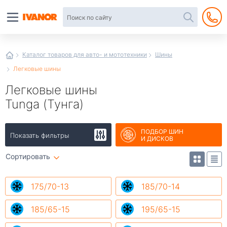
Автотовары
в
интернет-
магазине
Иванор
Каталог товаров для авто- и мототехники
Шины
Легковые шины
Легковые шины
Tunga (Тунга)
ПОДБОР ШИН
Показать фильтры
И ДИСКОВ
Сортировать
175/70-13
185/70-14
185/65-15
195/65-15