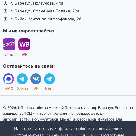
г. Барнаул, Ползунова, 44а
г. Барнаул, Солнечная Поляна, 22а
г. Бийск, Михаила Митрофанова, 2б
Мы на маркетплейсах
Ivanor
WB
Оставайтесь на связи
MAX
Заказ
VK
Блог
© 2026. ИП Шерстобитов Алексей Петрович. Иванор Барнаул. Все права
защищены. ТСЦ - интернет-магазин по продаже автошин,
автозапчастей, аккумуляторов, масел, аксессуаров, фильтров для
автомобилей. Данный интернет-сайт носит исключительно
Наш сайт использует файлы cookie и аналитические
информационный характер. Представленная информация о товарах, их
инструменты ООО «ЯНДЕКС» и ООО «ВК». Подробные