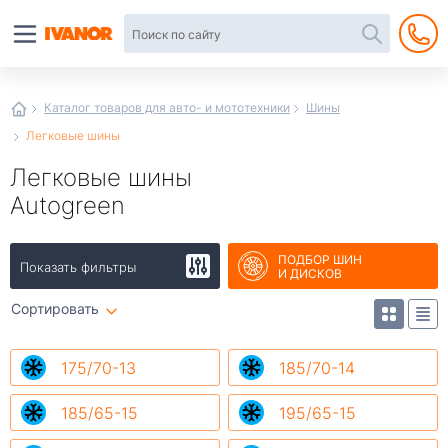
Автотовары
в
интернет-
магазине
Иванор
Каталог товаров для авто- и мототехники
Шины
Легковые шины
Легковые шины
Autogreen
ПОДБОР ШИН
Показать фильтры
И ДИСКОВ
Сортировать
175/70-13
185/70-14
185/65-15
195/65-15