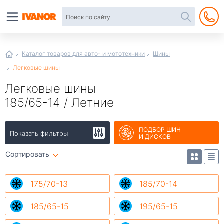
Автотовары
в
интернет-
магазине
Иванор
Каталог товаров для авто- и мототехники
Шины
Легковые шины
Легковые шины
185/65-14 / Летние
ПОДБОР ШИН
Показать фильтры
И ДИСКОВ
Сортировать
175/70-13
185/70-14
185/65-15
195/65-15